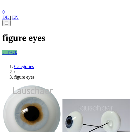
0
DE
|
EN
☰
figure eyes
← back
Categories
›
figure eyes