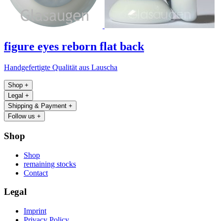
figure eyes reborn flat back
Handgefertigte Qualität aus Lauscha
Shop
+
Legal
+
Shipping & Payment
+
Follow us
+
Shop
Shop
remaining stocks
Contact
Legal
Imprint
Privacy Policy