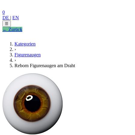
0
DE
|
EN
☰
← Zurück
Kategorien
›
Figurenaugen
›
Reborn Figurenaugen am Draht